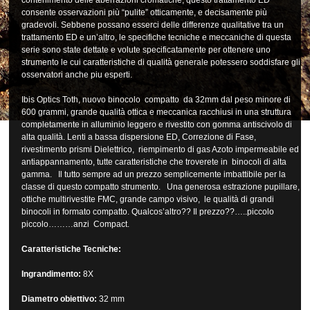
contenimento delle aberrazioni cromatiche, questo trattamento ED
consente osservazioni più “pulite” otticamente, e decisamente più
gradevoli. Sebbene possano esserci delle differenze qualitative tra un
trattamento ED e un’altro, le specifiche tecniche e meccaniche di questa
serie sono state dettate e volute specificatamente per ottenere uno
strumento le cui caratteristiche di qualità generale potessero soddisfare gli
osservatori anche piu esperti.
Ibis Optics Toth, nuovo binocolo compatto da 32mm dal peso minore di
600 grammi, grande qualità ottica e meccanica racchiusi in una struttura
completamente in alluminio leggero e rivestito con gomma antiscivolo di
alta qualità. Lenti a bassa dispersione ED, Correzione di Fase,
rivestimento prismi Dielettrico, riempimento di gas Azoto impermeabile ed
antiappannamento, tutte caratteristiche che troverete in binocoli di alta
gamma. Il tutto sempre ad un prezzo semplicemente imbattibile per la
classe di questo compatto strumento. Una generosa estrazione pupillare,
ottiche multirivestite FMC, grande campo visivo, le qualità di grandi
binocoli in formato compatto. Qualcos’altro?? Il prezzo??…..piccolo
piccolo………anzi Compact.
Caratteristiche Tecniche:
Ingrandimento:
8X
Diametro obiettivo:
32 mm