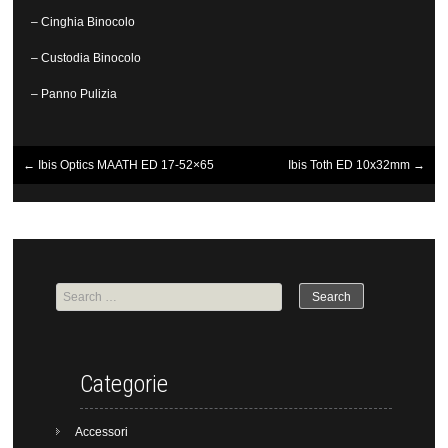
– Cinghia Binocolo
– Custodia Binocolo
– Panno Pulizia
←
Ibis Optics MAATH ED 17-52×65
Ibis Toth ED 10x32mm
→
Post navigation
Search for:
Categorie
Accessori